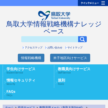
鳥取大学情報戦略機構ナレッジ
ベース
アクセスマップ
お問い合わせ
サイトマップ
情報戦略機構
米子地区向けサービス
学生向けサービス
教職員向けサービス
Student Service
Staff Service
情報セキュリティ
規則
Security
Rules
FAQs
FAQs
ホーム
>
提供サービス
>
教職員用メール（鳥取大学Gmail）
>