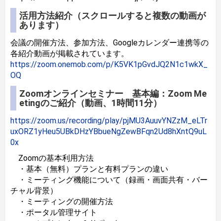
活用方法紹介（スクロールすると複数の動画が
あります）
会議の開催方法、参加方法、Googleカレンダー連携等の
各紹介動画が掲載されています。
https://zoom.onemob.com/p/K5VK1pGvdJQ2N1c1wkX_
OQ
Zoomオンラインセミナー 基本編：Zoom Me
etingのご紹介（動画、1時間11分）
https://zoom.us/recording/play/pjMU3AuuvYNZzM_eLTr
uxORZ1yHeu5UBkDHzYBbueNgZewBFqn2Ud8hXntQ9uL
0x
Zoomの基本利用方法
・基本（無料）プランと有料プランの違い
・ミーティング機能について（録画・画面共有・バー
チャル背景）
・ミーティングの開催方法
・ポータル管理サイト