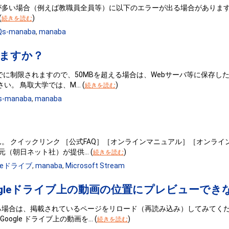
い場合（例えば教職員全員等）に以下のエラーが出る場合があります。 For
(
)
続きを読む
Qs-manaba
,
manaba
きますか？
までに制限されますので、50MBを超える場合は、Webサーバ等に保存し
さい。 鳥取大学では、M… (
)
続きを読む
s-manaba
,
manaba
ん。 クイックリンク ［公式FAQ］［オンラインマニュアル］［オンラ
提供元（朝日ネット社）が提供… (
)
続きを読む
gleドライブ
,
manaba
,
Microsoft Stream
Googleドライブ上の動画の位置にプレビューで
る場合は、掲載されているページをリロード（再読み込み）してみてくださ
oogle ドライブ上の動画を… (
)
続きを読む