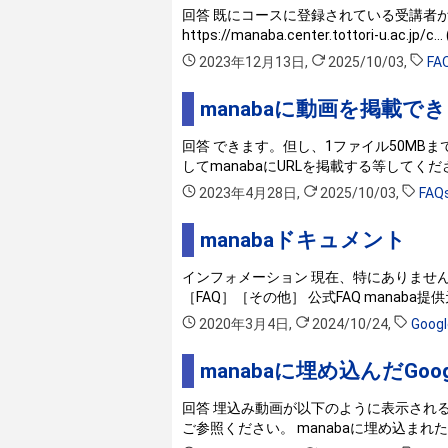
回答 既にコースに登録されている受講者が多
https://manaba.center.tottori-u.ac.jp/c… 
2023年12月13日
,
2025/10/03
,
FA
manabaに動画を掲載で
回答 できます。但し、1ファイル50MB
してmanabaにURLを掲載する等してくだ
2023年4月28日
,
2025/10/03
,
FAQ
manabaドキュメント
インフォメーション 現在、特にありませ
［FAQ］［その他］ 公式FAQ manaba
2020年3月4日
,
2024/10/24
,
Goo
manabaに埋め込んだ
回答 埋込み動画が以下のように表示され
ご参照ください。 manabaに埋め込まれたG