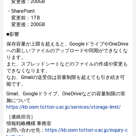
変更後：200GB
・SharePoint
変更前：1TB
変更後：200GB
■影響
保存容量が上限を超えると、GoogleドライブやOneDrive
への新しいファイルのアップロードや同期ができなくな
ります。
また、スプレッドシートなどのファイルの作成や変更も
できなくなります。
なお、Gmailの送受信は容量制限を超えても引き続き可
能です。
Gmail、Googleドライブ、OneDriveなどの容量制限の実
施について
https://kb.oism.tottori-u.ac.jp/services/storage-limit/
［連絡担当］
情報戦略機構 事務室
お問い合わせ先：
https://kb.oism.tottori-u.ac.jp/inquiry-c