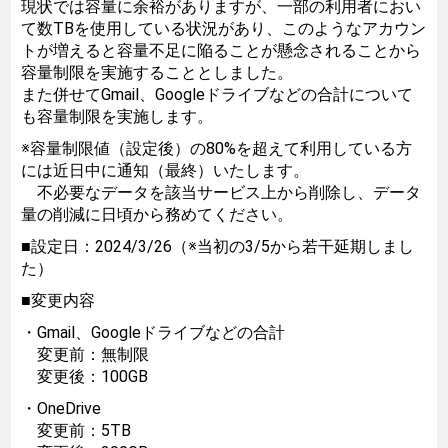
現状では容量に余裕がありますが、一部の利用者におい
て数TBを使用している状況があり、このようなアカウン
トが増えると容量不足に陥ることが懸念されることから
容量制限を実施することとしました。
また併せてGmail、Googleドライブなどの合計について
も容量制限を実施します。
※容量制限値（設定後）の80%を超えて利用している方
には近日中に通知（最終）いたします。
不必要なデータを該当サービス上から削除し、データ
量の削減に日頃から務めてください。
■設定日：2024/3/26（※当初の3/5から若干延期しまし
た）
■変更内容
・Gmail、Googleドライブなどの合計
変更前：無制限
変更後：100GB
・OneDrive
変更前：5TB