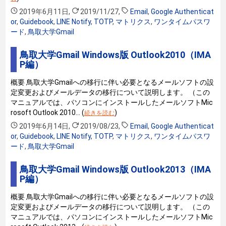
2019年6月11日
,
2019/11/27
,
Email
,
Google Authenticat
or
,
Guidebook
,
LINE Notify
,
TOTP
,
マトリクス
,
ワンタイムパスワ
ード
,
鳥取大学Gmail
鳥取大学Gmail Windows版 Outlook2010（IMA
P編）
概要 鳥取大学Gmailへの移行に伴い必要となるメールソフトの設
定変更およびメールデータの移行について説明します。 （この
マニュアルでは、パソコンにインストールしたメールソフトMic
rosoft Outlook 2010… (
)
続きを読む
2019年6月14日
,
2019/08/23
,
Email
,
Google Authenticat
or
,
Guidebook
,
LINE Notify
,
TOTP
,
マトリクス
,
ワンタイムパスワ
ード
,
鳥取大学Gmail
鳥取大学Gmail Windows版 Outlook2013（IMA
P編）
概要 鳥取大学Gmailへの移行に伴い必要となるメールソフトの設
定変更およびメールデータの移行について説明します。 （この
マニュアルでは、パソコンにインストールしたメールソフトMic