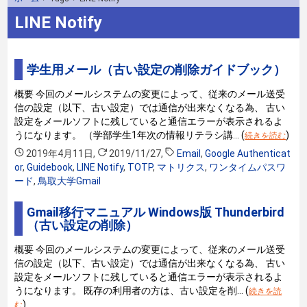
LINE Notify
学生用メール（古い設定の削除ガイドブック）
概要 今回のメールシステムの変更によって、従来のメール送受
信の設定（以下、古い設定）では通信が出来なくなる為、 古い
設定をメールソフトに残していると通信エラーが表示されるよ
うになります。 （学部学生1年次の情報リテラシ講… (
)
続きを読む
2019年4月11日
,
2019/11/27
,
Email
,
Google Authenticat
or
,
Guidebook
,
LINE Notify
,
TOTP
,
マトリクス
,
ワンタイムパスワ
ード
,
鳥取大学Gmail
Gmail移行マニュアル Windows版 Thunderbird
（古い設定の削除）
概要 今回のメールシステムの変更によって、従来のメール送受
信の設定（以下、古い設定）では通信が出来なくなる為、 古い
設定をメールソフトに残していると通信エラーが表示されるよ
うになります。 既存の利用者の方は、古い設定を削… (
続きを読
)
む