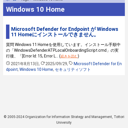
Windows 10 Home
Microsoft Defender for Endpoint が Windows
11 Homeにインストールできません。
質問 Windows 11 Homeを使用しています。インストール手順中
の「WindowsDefenderATPLocalOnboardingScript.cmd」の実
行後、「[Error Id: 15, Error L… (
)
続きを読む
2021年8月13日
,
2025/09/29
,
Microsoft Defender for En
dpoint
,
Windows 10 Home
,
セキュリティソフト
© 2005-2024 Organization for Information Strategy and Management, Tottori
University