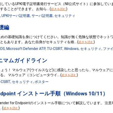
供しているUPKI電子証明書発行サービス（NII公式サイト）に参加して
ることができます。 お知ら… (
)
続きを読む
,
UPKIサーバ証明書
,
サーバ証明書
,
セキュリティ
礎編
ための基礎知識を身につけてください。知識が無く危険な状態でネット
ともあります。あなた自身がセキュリティを維… (
)
続きを読む
OS
,
Microsoft Defender ATP
,
TU-CSIRT
,
Windows
,
セキュリティ
,
ファ
ニマムガイドライン
ょう！ マルウェア(ウイルスなど)に感染したと思ったら… マルウェ
。 マルウェア（コンピュータウイ… (
)
続きを読む
-CSIRT
,
セキュリティ
,
ポスター
or Endpoint インストール手順（Windows 10/11）
Defender for Endpointのインストール手順について解説していま
 (
)
続きを読む