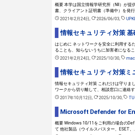
概要 本学は国立情報学研究所（NII）が提
書、クライアント証明書（準備中）を発行す
2021年2月24日
,
2026/06/03
,
UPKI
情報セキュリティ対策 基
はじめに ネットワークを安全に利用する
ることも、知らないうちに加害者になるこ
2021年2月24日
,
2025/10/30
,
mac
情報セキュリティ対策ミ
情報セキュリティ対策 これだけは守りまし
ワークから切り離して、相談窓口に連絡する
2017年10月12日
,
2025/10/30
,
TU
Microsoft Defender f
概要 Windows 10/11をご利用の場合の
て 他社製品（ウイルスバスター、ESET、…