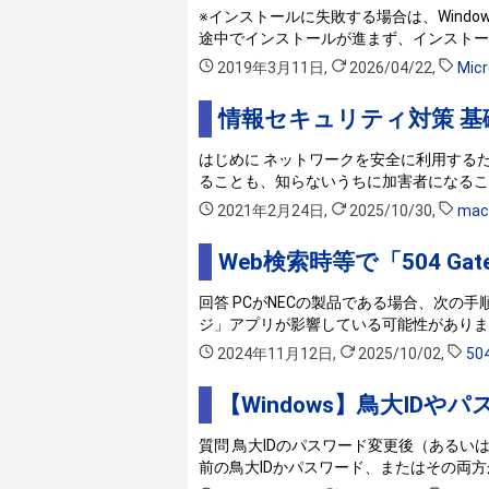
※インストールに失敗する場合は、Windo
途中でインストールが進まず、インストール
2019年3月11日
,
2026/04/22
,
Micr
情報セキュリティ対策 基
はじめに ネットワークを安全に利用する
ることも、知らないうちに加害者になるこ
2021年2月24日
,
2025/10/30
,
mac
Web検索時等で「504 Ga
回答 PCがNECの製品である場合、次の
ジ」アプリが影響している可能性がありま
2024年11月12日
,
2025/10/02
,
50
【Windows】鳥大I
質問 鳥大IDのパスワード変更後（あるい
前の鳥大IDかパスワード、またはその両方