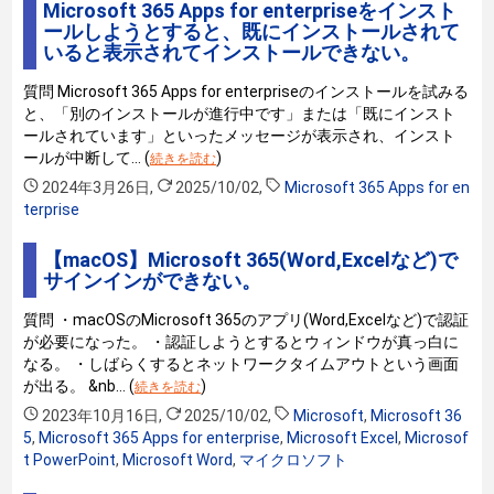
Microsoft 365 Apps for enterpriseをインスト
ールしようとすると、既にインストールされて
いると表示されてインストールできない。
質問 Microsoft 365 Apps for enterpriseのインストールを試みる
と、「別のインストールが進行中です」または「既にインスト
ールされています」といったメッセージが表示され、インスト
ールが中断して… (
)
続きを読む
2024年3月26日
,
2025/10/02
,
Microsoft 365 Apps for en
terprise
【macOS】Microsoft 365(Word,Excelなど)で
サインインができない。
質問 ・macOSのMicrosoft 365のアプリ(Word,Excelなど)で認証
が必要になった。 ・認証しようとするとウィンドウが真っ白に
なる。 ・しばらくするとネットワークタイムアウトという画面
が出る。 &nb… (
)
続きを読む
2023年10月16日
,
2025/10/02
,
Microsoft
,
Microsoft 36
5
,
Microsoft 365 Apps for enterprise
,
Microsoft Excel
,
Microsof
t PowerPoint
,
Microsoft Word
,
マイクロソフト