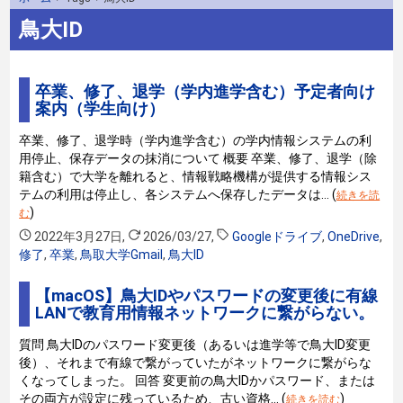
鳥大ID
卒業、修了、退学（学内進学含む）予定者向け
案内（学生向け）
卒業、修了、退学時（学内進学含む）の学内情報システムの利
用停止、保存データの抹消について 概要 卒業、修了、退学（除
籍含む）で大学を離れると、情報戦略機構が提供する情報シス
テムの利用は停止し、各システムへ保存したデータは… (
続きを読
)
む
2022年3月27日
,
2026/03/27
,
Googleドライブ
,
OneDrive
,
修了
,
卒業
,
鳥取大学Gmail
,
鳥大ID
【macOS】鳥大IDやパスワードの変更後に有線
LANで教育用情報ネットワークに繋がらない。
質問 鳥大IDのパスワード変更後（あるいは進学等で鳥大ID変更
後）、それまで有線で繋がっていたがネットワークに繋がらな
くなってしまった。 回答 変更前の鳥大IDかパスワード、または
その両方が設定に残っているため、古い資格… (
)
続きを読む