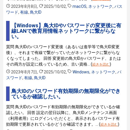
2023年8月8日
,
2025/10/02
,
macOS
,
ネットワーク
,
パス
ワード
,
有線
,
鳥大ID
【Windows】鳥大IDやパスワードの変更後に有
線LANで教育用情報ネットワークに繋がらな
い。
質問 鳥大IDのパスワード変更後（あるいは進学等で鳥大ID変更
後）、それまで有線で繋がっていたがネットワークに繋がらな
くなってしまった。 回答 変更前の鳥大IDかパスワード、または
その両方が設定に残っているため、古い資格… (
)
続きを読む
2023年8月7日
,
2025/10/02
,
Windows
,
ネットワーク
,
パ
スワード
,
有線
,
鳥大ID
鳥大IDのパスワード有効期限の無期限化ができ
ているか確認したい。
質問 鳥大IDのパスワード有効期限の無期限化ができているか確
認したい。 回答 設定の翌日以降に、鳥大IDメンテナンス画面
（利用者用）にログインいただくと、表示されるパスワード有
効期限で更新されているかどうか確認できます。… (
)
続きを読む