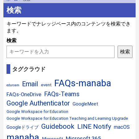
検索
キーワードでナレッジベース内のコンテンツを検索でき
ます。
検索
検索
タグクラウド
FAQs-manaba
Email
event
eduroam
FAQs-Teams
FAQs-OneDrive
Google Authenticator
GoogleMeet
Google Workspace for Education
Google Workspace for Education Teaching and Learning Upgrade
Guidebook
LINE Notify
macOS
Googleドライブ
manaba
Microsoft 365
Microsoft